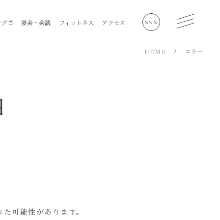
ング
宴会・会議
フィットネス
アクセス
SNS
HOME
エラー
会社概要
d
サステナビリティ
採用情報
個人情報保護方針
ソーシャルメディアポリシ
ー
施設利用規約
れた可能性があります。
資金決済に関する法律に基