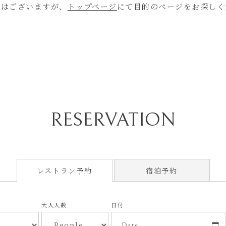
フォトギャラリー
アクセス
ではございますが、
トップページ
にて目的のページをお探しく
オンラインショップ
RESERVATION
横浜ベイシェラトンホテル&タワーズ
〒220-8501
神奈川県横浜市西区北幸1丁目3-23
Google Map
宿泊予約
レストラン
予約
TEL.
045-411-1111