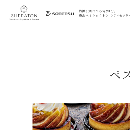
横浜駅西口から徒歩1分。
横浜ベイシェラトン ホテル&タワ
ペ