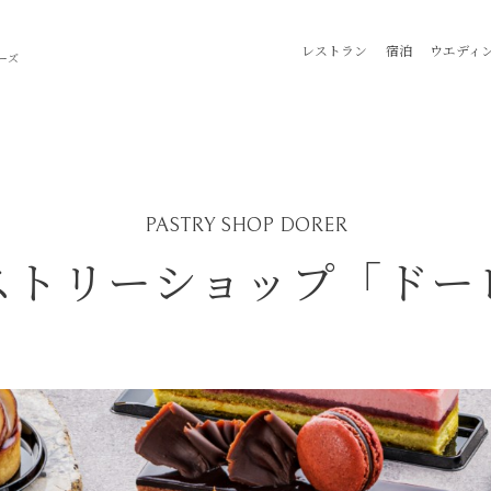
レストラン
宿泊
ウエディ
ーズ
HOME
フィットネス
PASTRY SHOP DORER
ストリーショップ「ドー
レストラン
横浜をたのしむ
ご宿泊
お知らせ
ウェディング
宴会・会議