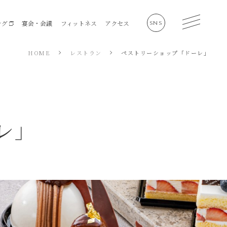
ング
宴会・会議
フィットネス
アクセス
SNS
HOME
レストラン
ペストリーショップ「ドーレ」
会社概要
サステナビリティ
レ」
採用情報
個人情報保護方針
ソーシャルメディアポリシ
ー
施設利用規約
資金決済に関する法律に基