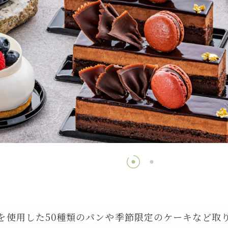
フォトギャラリー
アクセス
オンラインショップ
横浜ベイシェラトンホテル&タワーズ
〒220-8501
神奈川県横浜市西区北幸1丁目3-23
Google Map
TEL.
045-411-1111
を使用した50種類のパンや
季節限定のケーキなど取