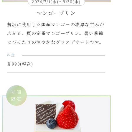
2026/7/1(水)～9/30(水)
マンゴープリン
贅沢に使用した国産マンゴーの濃厚な甘みが
広がる、夏の定番マンゴープリン。暑い季節
にぴったりの涼やかなグラスデザートです。
料金
￥990(税込)
期間
限定