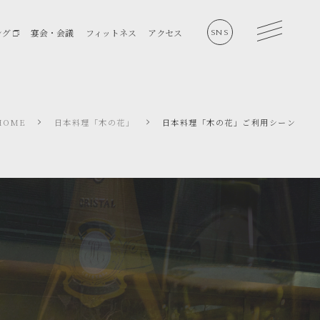
ング
宴会・会議
フィットネス
アクセス
SNS
HOME
日本料理「木の花」
日本料理「木の花」ご利用シーン
会社概要
サステナビリティ
採用情報
個人情報保護方針
ソーシャルメディアポリシ
ー
施設利用規約
資金決済に関する法律に基