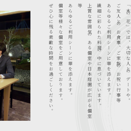
ぜひ心に残る素敵な時間をお過ごしください。
個室等様々な個室をご用意しております。
あらゆるご利用シーンに華を添えます。
等
上
質
な
雰
囲
気
の
あ
る
個
室
や
日
本
庭
園
が
広
が
る
個
室
繊細に彩られた料理の中に息づいています。
あらゆるご利用シーンに華を添えます。
ご友人とのお食事、ご家族のお祝い行事等
「木の花」では、大切な人とのデートや