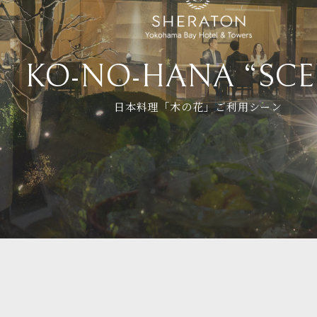
フォトギャラリー
アクセス
オンラインショップ
KO-NO-HANA “SCE
日本料理「木の花」ご利用シーン
横浜ベイシェラトンホテル&タワーズ
〒220-8501
神奈川県横浜市西区北幸1丁目3-23
Google Map
TEL.
045-411-1111